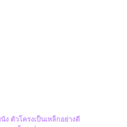
ง ตัวโครงเป็นเหล็กอย่างดี