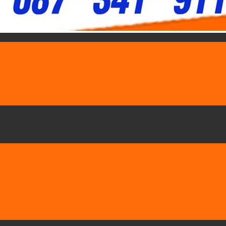
 พัดลมโรงงาน