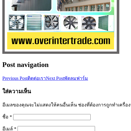
Post navigation
Previous Post
ติดต่อเรา
Next Post
พัดลมฟาร์ม
ใส่ความเห็น
อีเมลของคุณจะไม่แสดงให้คนอื่นเห็น
ช่องที่ต้องการถูกทำเครื่
ชื่อ
*
อีเมล์
*