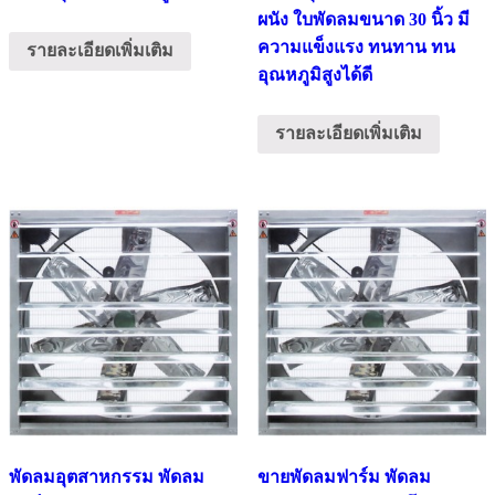
ผนัง ใบพัดลมขนาด 30 นิ้ว มี
ความแข็งแรง ทนทาน ทน
รายละเอียดเพิ่มเติม
อุณหภูมิสูงได้ดี
รายละเอียดเพิ่มเติม
พัดลมอุตสาหกรรม พัดลม
ขายพัดลมฟาร์ม พัดลม