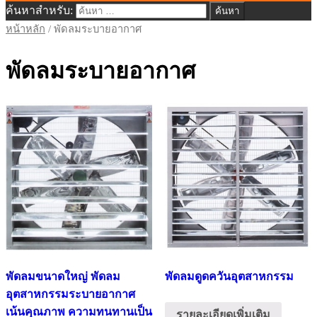
ค้นหาสำหรับ:
พัดลมอุตสาหกรรม จำหน่ายพัดลม
หน้าหลัก
/ พัดลมระบายอากาศ
อุตสาหกรรม พัดลมโรงงาน จำหน่ายพัดลม
พัดลมระบายอากาศ
ฟาร์ม ฝ่ายขาย: 087-341-9111
พัดลมขนาดใหญ่ พัดลม
พัดลมดูดควันอุตสาหกรรม
อุตสาหกรรมระบายอากาศ
เน้นคุณภาพ ความทนทานเป็น
รายละเอียดเพิ่มเติม