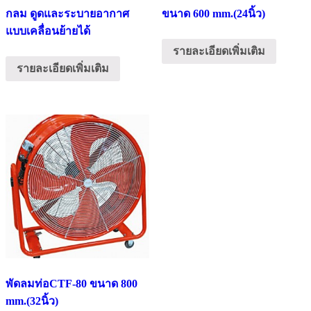
กลม ดูดและระบายอากาศ
ขนาด 600 mm.(24นิ้ว)
แบบเคลื่อนย้ายได้
รายละเอียดเพิ่มเติม
รายละเอียดเพิ่มเติม
พัดลมท่อCTF-80 ขนาด 800
mm.(32นิ้ว)