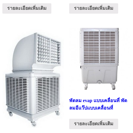
รายละเอียดเพิ่มเติม
รายละเอียดเพิ่มเติม
พัดลม evap แบบเคลื่อนที่ พัด
ลมอีแว๊ปแบบเคลื่อนที่
รายละเอียดเพิ่มเติม