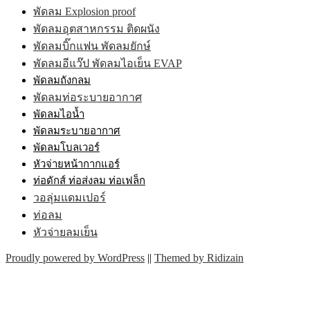
พัดลม Explosion proof
พัดลมอุตสาหกรรม ติดผนัง
พัดลมบิ๊กแฟน พัดลมยักษ์
พัดลมอีแว๊ป พัดลมไอเย็น EVAP
พัดลมถังกลม
พัดลมท่อระบายอากาศ
พัดลมไอน้ำ
พัดลมระบายอากาศ
พัดลมโบลเวอร์
หัวจ่ายหน้ากากแอร์
ท่อดักส์ ท่อส่งลม ท่อเฟล็ก
วอลุ่มแดมเปอร์
ท่อลม
หัวจ่ายลมเย็น
Proudly powered by WordPress
||
Themed by Ridizain