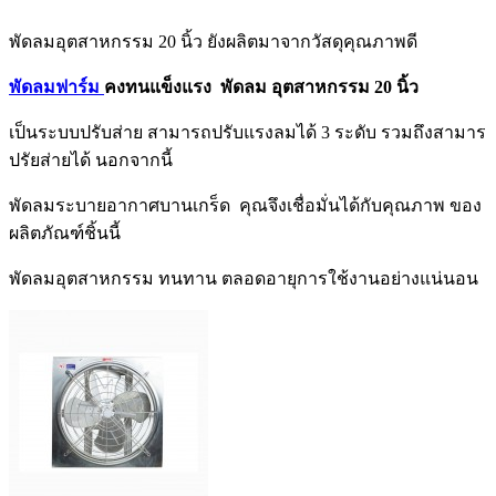
พัดลมอุตสาหกรรม 20 นิ้ว ยังผลิตมาจากวัสดุคุณภาพดี
พัดลมฟาร์ม
คงทนแข็งแรง พัดลม อุตสาหกรรม 20 นิ้ว
เป็นระบบปรับส่าย สามารถปรับแรงลมได้ 3 ระดับ รวมถึงสามาร
ปรัยส่ายได้ นอกจากนี้
พัดลมระบายอากาศบานเกร็ด คุณจึงเชื่อมั่นได้กับคุณภาพ ของ
ผลิตภัณฑ์ชิ้นนี้
พัดลมอุตสาหกรรม ทนทาน ตลอดอายุการใช้งานอย่างแน่นอน