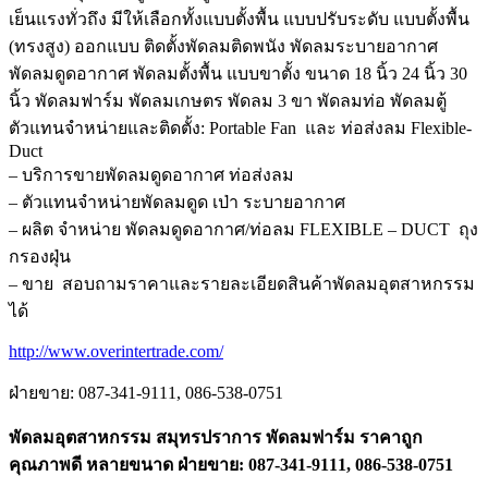
เย็นแรงทั่วถึง มีให้เลือกทั้งแบบตั้งพื้น แบบปรับระดับ แบบตั้งพื้น
(ทรงสูง) ออกแบบ ติดตั้งพัดลมติดพนัง พัดลมระบายอากาศ
พัดลมดูดอากาศ พัดลมตั้งพื้น แบบขาตั้ง ขนาด 18 นิ้ว 24 นิ้ว 30
นิ้ว พัดลมฟาร์ม พัดลมเกษตร พัดลม 3 ขา พัดลมท่อ พัดลมตู้
ตัวแทนจำหน่ายและติดตั้ง: Portable Fan และ ท่อส่งลม Flexible-
Duct
– บริการขายพัดลมดูดอากาศ ท่อส่งลม
– ตัวแทนจำหน่ายพัดลมดูด เป่า ระบายอากาศ
– ผลิต จำหน่าย พัดลมดูดอากาศ/ท่อลม FLEXIBLE – DUCT ถุง
กรองฝุ่น
– ขาย สอบถามราคาและรายละเอียดสินค้าพัดลมอุตสาหกรรม
ได้
http://www.overintertrade.com/
ฝ่ายขาย: 087-341-9111, 086-538-0751
พัดลมอุตสาหกรรม สมุทรปราการ พัดลมฟาร์ม ราคาถูก
คุณภาพดี หลายขนาด ฝ่ายขาย: 087-341-9111, 086-538-0751