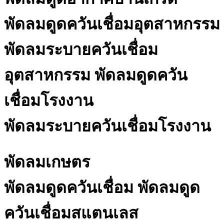
พัดลมดูดควันเชื่อมอุตสาหกรรม
พัดลมระบายควันเชื่อม
อุตสาหกรรม พัดลมดูดควัน
เชื่อมโรงงาน
พัดลมระบายควันเชื่อมโรงงาน
พัดลมเกษตร
พัดลมดูดควันเชื่อม พัดลมดูด
ควันเชื่อมสแตนเลส