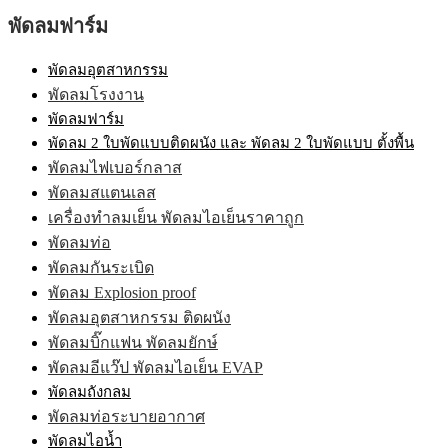
พัดลมฟาร์ม
พัดลมอุตสาหกรรม
พัดลมโรงงาน
พัดลมฟาร์ม
พัดลม 2 ใบพัดแบบติดผนัง และ พัดลม 2 ใบพัดแบบ ตั้งพื้น
พัดลมไฟเบอร์กลาส
พัดลมสแตนเลส
เครื่องทำลมเย็น พัดลมไอเย็นราคาถูก
พัดลมท่อ
พัดลมกันระเบิด
พัดลม Explosion proof
พัดลมอุตสาหกรรม ติดผนัง
พัดลมบิ๊กแฟน พัดลมยักษ์
พัดลมอีแว๊ป พัดลมไอเย็น EVAP
พัดลมถังกลม
พัดลมท่อระบายอากาศ
พัดลมไอน้ำ